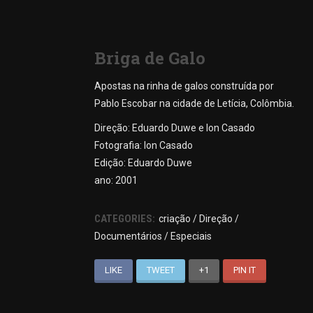
Briga de Galo
Apostas na rinha de galos construída por
Pablo Escobar na cidade de Letícia, Colômbia.
Direção: Eduardo Duwe e Ion Casado
Fotografia: Ion Casado
Edição: Eduardo Duwe
ano: 2001
CATEGORIES:
criação / Direção /
Documentários / Especiais
LIKE
TWEET
+1
PIN IT